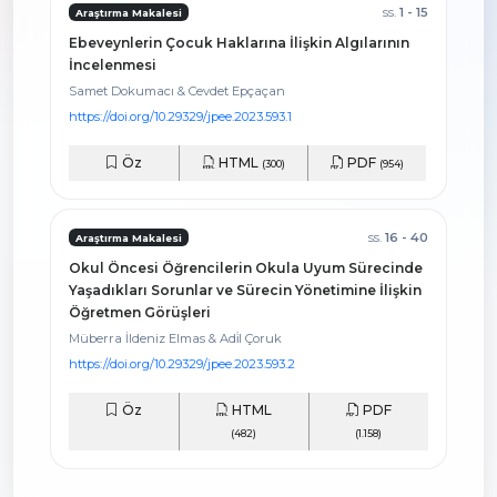
ss.
1 - 15
Araştırma Makalesi
Ebeveynlerin Çocuk Haklarına İlişkin Algılarının
İncelenmesi
Samet Dokumacı & Cevdet Epçaçan
https://doi.org/10.29329/jpee.2023.593.1
Öz
HTML
PDF
(300)
(954)
ss.
16 - 40
Araştırma Makalesi
Okul Öncesi Öğrencilerin Okula Uyum Sürecinde
Yaşadıkları Sorunlar ve Sürecin Yönetimine İlişkin
Öğretmen Görüşleri
Müberra İldeniz Elmas & Adi̇l Çoruk
https://doi.org/10.29329/jpee.2023.593.2
Öz
HTML
PDF
(482)
(1.158)