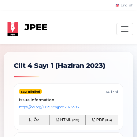
English
JPEE
Cilt 4 Sayı 1
(Haziran 2023)
ss.
i - vi
Sayı Bilgileri
Issue Information
https://doi.org/10.29329/jpee.2023.593
Öz
HTML
PDF
(207)
(864)