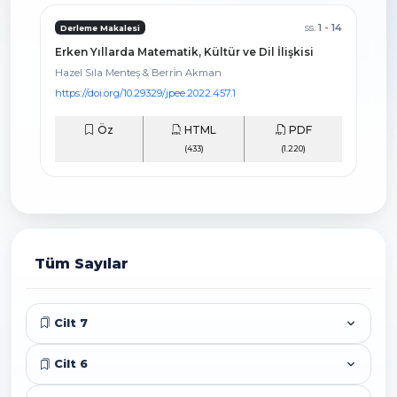
ss.
1 - 14
Derleme Makalesi
Erken Yıllarda Matematik, Kültür ve Dil İlişkisi
Hazel Sıla Menteş & Berri̇n Akman
https://doi.org/10.29329/jpee.2022.457.1
Öz
HTML
PDF
(433)
(1.220)
Tüm Sayılar
Cilt 7
Cilt 6