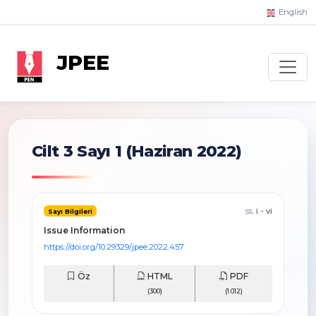
English
JPEE
Cilt 3 Sayı 1
(Haziran 2022)
ss.
i - vi
Sayı Bilgileri
Issue Information
https://doi.org/10.29329/jpee.2022.457
Öz
HTML
PDF
(300)
(1.012)