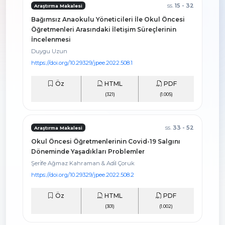
ss.
15 - 32
Araştırma Makalesi
Bağımsız Anaokulu Yöneticileri İle Okul Öncesi
Öğretmenleri Arasındaki İletişim Süreçlerinin
İncelenmesi
Duygu Uzun
https://doi.org/10.29329/jpee.2022.508.1
Öz
HTML
PDF
(321)
(1.005)
ss.
33 - 52
Araştırma Makalesi
Okul Öncesi Öğretmenlerinin Covid-19 Salgını
Döneminde Yaşadıkları Problemler
Şeri̇fe Ağmaz Kahraman & Adi̇l Çoruk
https://doi.org/10.29329/jpee.2022.508.2
Öz
HTML
PDF
(301)
(1.002)