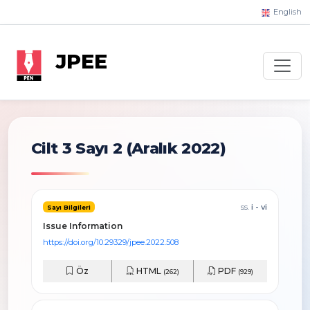
English
JPEE
Cilt 3 Sayı 2
(Aralık 2022)
ss.
i - vi
Sayı Bilgileri
Issue Information
https://doi.org/10.29329/jpee.2022.508
Öz
HTML
PDF
(262)
(929)