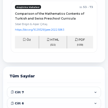
ss.
53 - 73
Araştırma Makalesi
Comparison of the Mathematics Contents of
Turkish and Swiss Preschool Curricula
Sibel Bilgili & Alper Çiltaş
https://doi.org/10.29329/jpee.2022.508.3
Öz
HTML
PDF
(322)
(1.030)
Tüm Sayılar
Cilt 7
Cilt 6