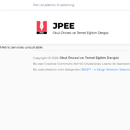
Pen Academic Publishing
JPEE
Okul Öncesi ve Temel Eğitim Dergisi
Metric services unsuitable.
Copyright © 2026
Okul Öncesi ve Temel Eğitim Dergisi
Bu eser Creative Commons Atıf 4.0 Uluslararası Lisansı ile lisanslan
Bu web sitesinin tüm bileşenleri
BOQ™ - e-Dergi Yönetim Sistemi