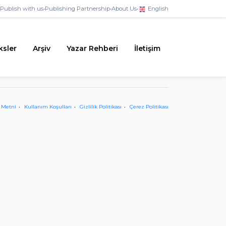
Publish with us
•
Publishing Partnership
•
About Us
•
English
ksler
Arşiv
Yazar Rehberi
İletişim
 Metni
Kullanım Koşulları
Gizlilik Politikası
Çerez Politikası