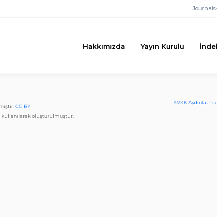
Journals
•
Hakkımızda
Yayın Kurulu
İnde
KVKK Aydınlatma
mıştır.
CC BY
kullanılarak oluşturulmuştur.