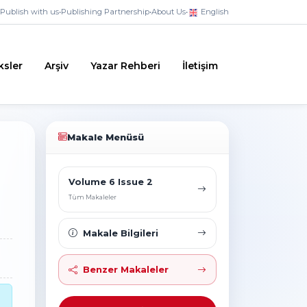
Publish with us
•
Publishing Partnership
•
About Us
•
English
ksler
Arşiv
Yazar Rehberi
İletişim
Makale Menüsü
Volume 6 Issue 2
Tüm Makaleler
Makale Bilgileri
Benzer Makaleler