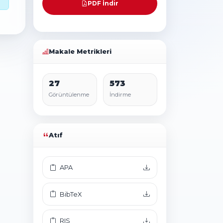
PDF İndir
Makale Metrikleri
27
573
Görüntülenme
İndirme
Atıf
APA
BibTeX
RIS