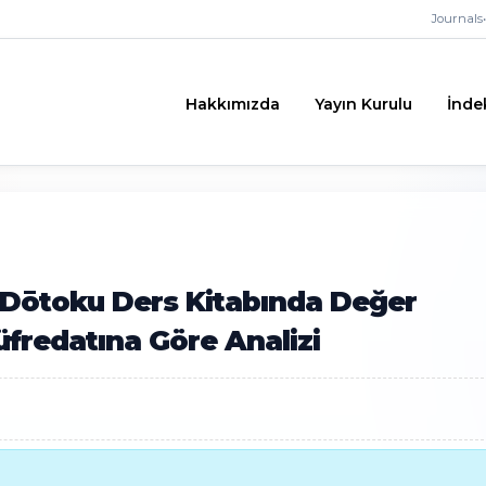
Journals
•
Hakkımızda
Yayın Kurulu
İnde
ıf Dōtoku Ders Kitabında Değer
fredatına Göre Analizi